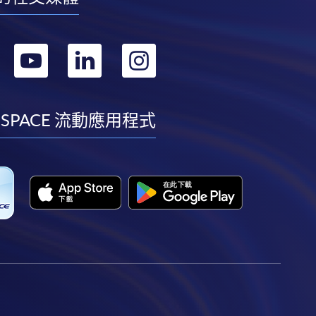
轉
轉
轉
轉
到
到
到
到
facebook
youtube
linkedin
instagram
 SPACE 流動應用程式