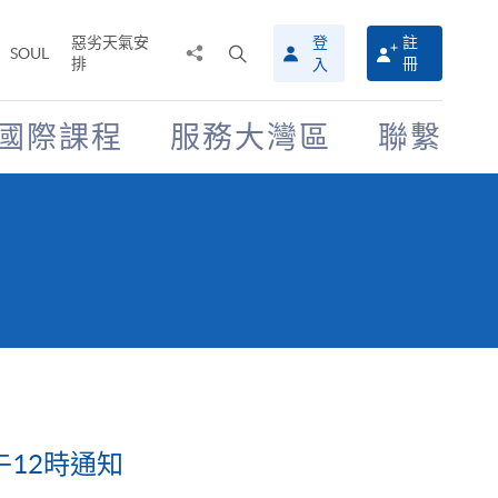
惡劣天氣安
登
註
分
打
SOUL
排
冊
入
享
開
至
搜
尋
國際課程
服務大灣區
聯繫
介
面
午12時通知