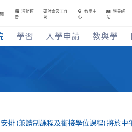
活動預
研討會及工作
教學中
學員網
簡
告
坊
心
站
院
學習
入學申請
教與學
排 (兼讀制課程及銜接學位課程) 將於中