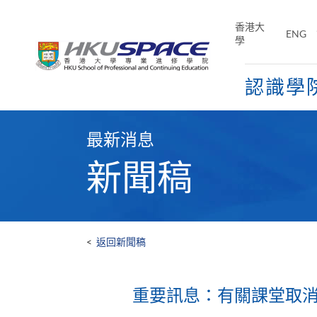
Skip
to
香港大
ENG
main
學
content
認識學
Main
content
最新消息
start
新聞稿
<
返回新聞稿
重要訊息：有關課堂取消安