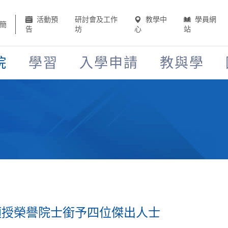
活動預
研討會及工作
教學中
學員網
簡
告
坊
心
站
院
學習
入學申請
教與學
頒授榮譽院士銜予四位傑出人士