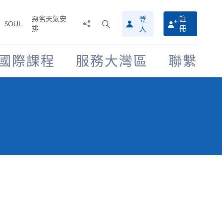
惡劣天氣安
登
註
分
打
SOUL
排
冊
入
享
開
至
搜
尋
國際課程
服務大灣區
聯繫
介
面