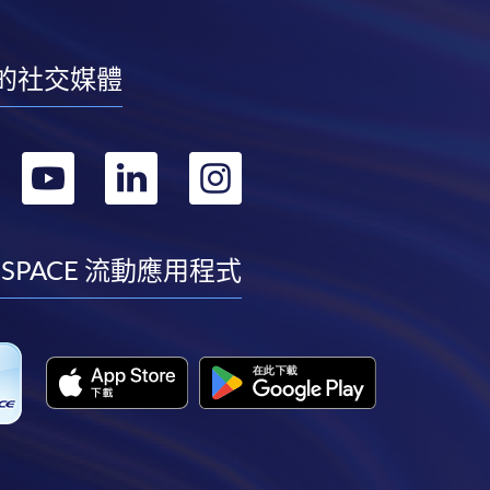
的社交媒體
轉
轉
轉
轉
到
到
到
到
facebook
youtube
linkedin
instagram
 SPACE 流動應用程式