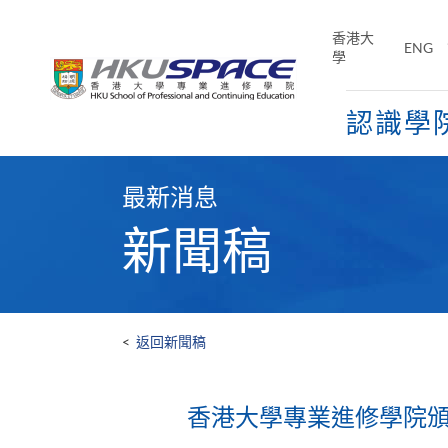
Skip
to
香港大
ENG
main
學
content
認識學
Main
content
最新消息
start
新聞稿
<
返回新聞稿
香港大學專業進修學院