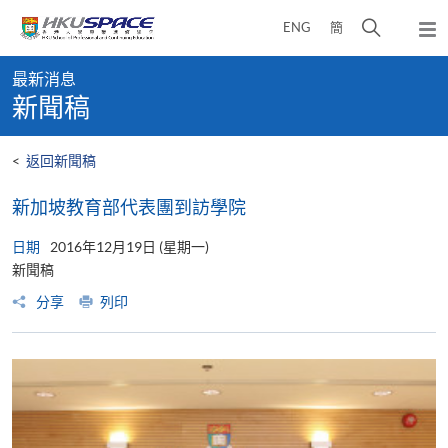
Skip
打
ENG
簡
to
彈
main
開
出
Main
content
搜
主
最新消息
content
選
尋
新聞稿
start
單
介
面
<
返回新聞稿
新加坡教育部代表團到訪學院
日期
2016年12月19日 (星期一)
新聞稿
分享
列印