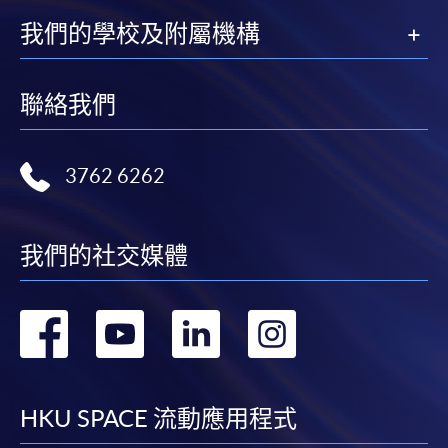
我們的學校及附屬機構
聯絡我們
3762 6262
我們的社交媒體
轉
轉
轉
轉
到
到
到
到
facebook
youtube
linkedin
instag
HKU SPACE 流動應用程式