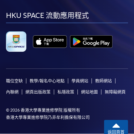
到
到
到
到
facebook
youtube
linkedin
instag
HKU SPACE 流動應用程式
職位空缺
教學/報名中心地點
學員網站
教師網站
內聯網
網頁出版政策
私隱政策
網站地圖
無障礙網頁
© 2026 香港大學專業進修學院 版權所有
香港大學專業進修學院乃非牟利擔保有限公司
返回頁首