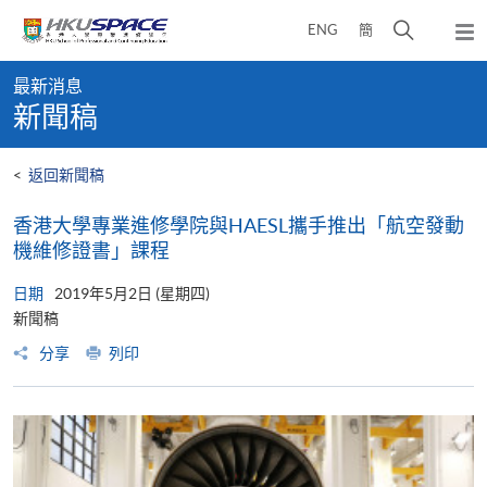
Skip
打
ENG
簡
to
彈
main
開
出
Main
content
搜
主
最新消息
content
選
尋
新聞稿
start
單
介
面
<
返回新聞稿
香港大學專業進修學院與HAESL攜手推出「航空發動
機維修證書」課程
日期
2019年5月2日 (星期四)
新聞稿
分享
列印