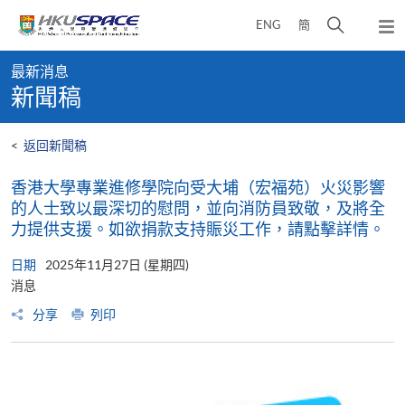
Skip
打
ENG
簡
to
彈
main
開
出
Main
content
搜
主
最新消息
content
選
尋
新聞稿
start
單
介
面
<
返回新聞稿
香港大學專業進修學院向受大埔（宏福苑）火災影響
的人士致以最深切的慰問，並向消防員致敬，及將全
力提供支援。如欲捐款支持賑災工作，請點擊詳情。
日期
2025年11月27日 (星期四)
消息
分享
列印