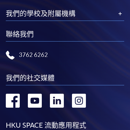
我們的學校及附屬機構
聯絡我們
3762 6262
我們的社交媒體
轉
轉
轉
轉
到
到
到
到
facebook
youtube
linkedin
instag
HKU SPACE 流動應用程式