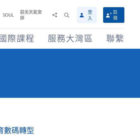
惡劣天氣安
登
註
分
打
SOUL
排
冊
入
享
開
至
搜
尋
國際課程
服務大灣區
聯繫
介
面
教育數碼轉型