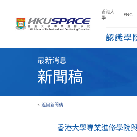
Skip
to
香港大
ENG
main
學
content
認識學
Main
content
最新消息
start
新聞稿
<
返回新聞稿
香港大學專業進修學院與Go