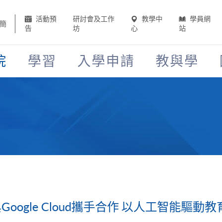
活動預
研討會及工作
教學中
學員網
簡
告
坊
心
站
院
學習
入學申請
教與學
ogle Cloud攜手合作 以人工智能驅動