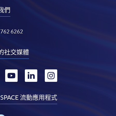
我們
3762 6262
的社交媒體
轉
轉
轉
轉
到
到
到
到
facebook
youtube
linkedin
instagram
 SPACE 流動應用程式