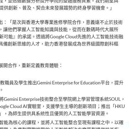
程，並透過數據分析提升學院的整體服務質素。我們期望與
，為社會提供創新、普及、契合未來發展趨勢的終身學習機會。」
y Kwok指出：「是次與香港大學專業進修學院合作，意義遠不止於技術
，讓他們掌握人工智能知識與技能，從而在數碼時代大展所
新可能』的承諾。透過將Google Cloud先進的人工智能技術融
具備創新思維的人才，助力香港發展成為世界級國際創科樞
展開合作，重新定義教育體驗：
職員及學生推出Gemini Enterprise for Education平台，提升
。
將Gemini Enterprise技術整合至學院網上學習管理系統SOUL，
le Cloud AI實驗室，支援學生主導的創新項目；推出「HKU
mpt Library」，為師生提供具系統性且優質的人工智能學習資源。
智能為核心的課程，並將人工智能整合至現有課程之中，以確