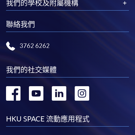
我們的學校及附屬機構
聯絡我們
3762 6262
我們的社交媒體
轉
轉
轉
轉
到
到
到
到
facebook
youtube
linkedin
instag
HKU SPACE 流動應用程式