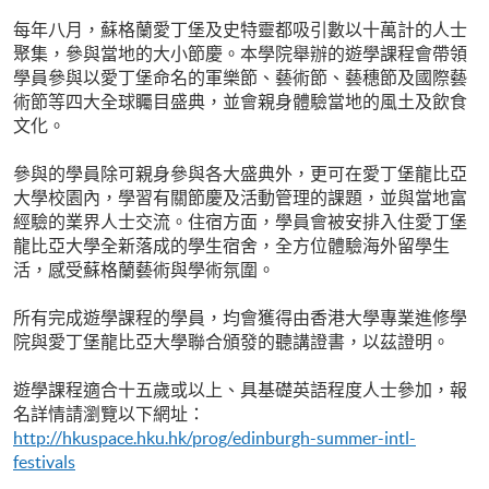
每年八月，蘇格蘭愛丁堡及史特靈都吸引數以十萬計的人士
聚集，參與當地的大小節慶。本學院舉辦的遊學課程會帶領
學員參與以愛丁堡命名的軍樂節、藝術節、藝穗節及國際藝
術節等四大全球矚目盛典，並會親身體驗當地的風土及飲食
文化。
參與的學員除可親身參與各大盛典外，更可在愛丁堡龍比亞
大學校園內，學習有關節慶及活動管理的課題，並與當地富
經驗的業界人士交流。住宿方面，學員會被安排入住愛丁堡
龍比亞大學全新落成的學生宿舍，全方位體驗海外留學生
活，感受蘇格蘭藝術與學術氛圍。
所有完成遊學課程的學員，均會獲得由香港大學專業進修學
院與愛丁堡龍比亞大學聯合頒發的聽講證書，以茲證明。
遊學課程適合十五歲或以上、具基礎英語程度人士參加，報
名詳情請瀏覽以下網址：
http://hkuspace.hku.hk/prog/edinburgh-summer-intl-
festivals