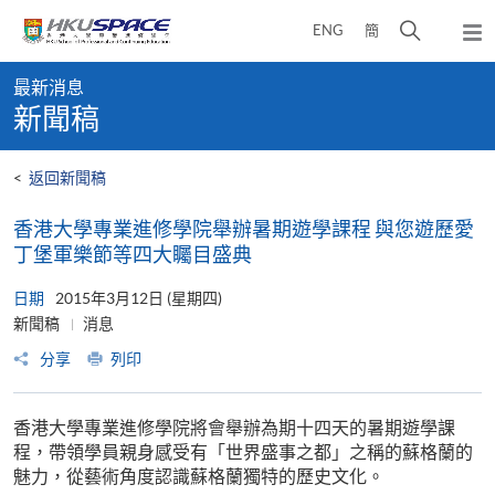
Skip
打
ENG
簡
to
彈
main
開
出
Main
content
搜
主
最新消息
content
選
尋
新聞稿
start
單
介
面
<
返回新聞稿
香港大學專業進修學院舉辦暑期遊學課程 與您遊歷愛
丁堡軍樂節等四大矚目盛典
日期
2015年3月12日 (星期四)
新聞稿
消息
分享
列印
香港大學專業進修學院將會舉辦為期十四天的暑期遊學課
程，帶領學員親身感受有「世界盛事之都」之稱的蘇格蘭的
魅力，從藝術角度認識蘇格蘭獨特的歷史文化。