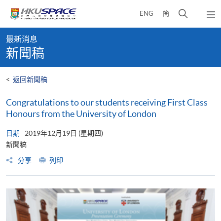
Skip
打
ENG
簡
to
彈
main
開
出
Main
content
搜
主
最新消息
content
選
尋
新聞稿
start
單
介
面
<
返回新聞稿
Congratulations to our students receiving First Class
Honours from the University of London
日期
2019年12月19日 (星期四)
新聞稿
分享
列印