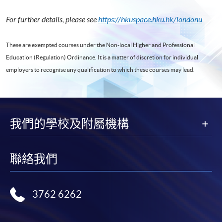
For further details, please see
https://hkuspace.hku.hk/londonu
These are exempted courses under the Non-local Higher and Professional
Education (Regulation) Ordinance. It is a matter of discretion for individual
employers to recognise any qualification to which these courses may lead.
我們的學校及附屬機構
聯絡我們
3762 6262