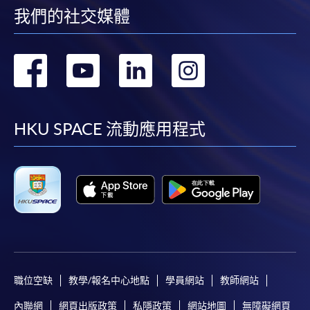
我們的社交媒體
轉
轉
轉
轉
到
到
到
到
facebook
youtube
linkedin
instag
HKU SPACE 流動應用程式
職位空缺
教學/報名中心地點
學員網站
教師網站
內聯網
網頁出版政策
私隱政策
網站地圖
無障礙網頁