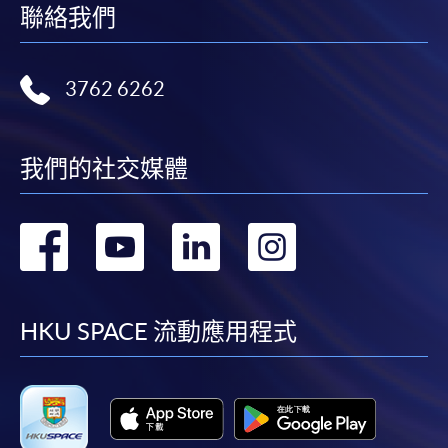
聯絡我們
3762 6262
我們的社交媒體
轉
轉
轉
轉
到
到
到
到
facebook
youtube
linkedin
instag
HKU SPACE 流動應用程式