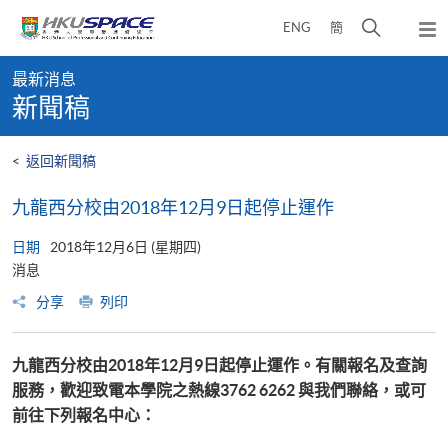
Skip
打
ENG
簡
to
彈
main
開
出
Main
content
搜
主
最新消息
content
選
尋
新聞稿
start
單
介
面
<
返回新聞稿
九龍西分校由2018年12月9日起停止運作
日期
2018年12月6日 (星期四)
消息
分享
列印
九龍西分校由
2018
年
12
月
9
日起停止運作
。有關報名及查詢
服務，歡迎致電本學院之熱線
3762 6262
與我們聯絡，或可
前往下列報名中心：