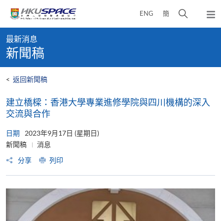
Skip
打
ENG
簡
to
彈
main
開
出
Main
content
搜
主
最新消息
content
選
尋
新聞稿
start
單
介
面
<
返回新聞稿
建立橋樑：香港大學專業進修學院與四川機構的深入
交流與合作
日期
2023年9月17日 (星期日)
新聞稿
消息
分享
列印