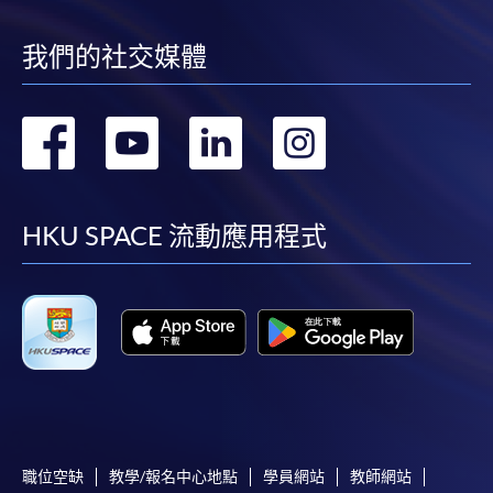
我們的社交媒體
轉
轉
轉
轉
到
到
到
到
facebook
youtube
linkedin
instag
HKU SPACE 流動應用程式
職位空缺
教學/報名中心地點
學員網站
教師網站