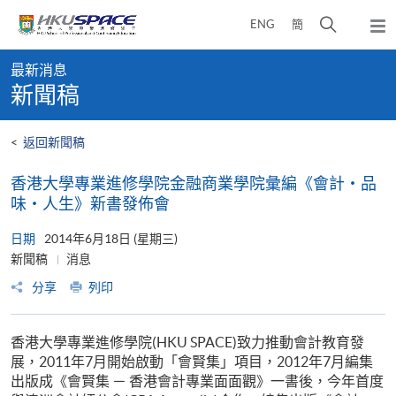
Skip
打
ENG
簡
to
彈
main
開
出
Main
content
搜
主
最新消息
content
選
尋
新聞稿
start
單
介
面
<
返回新聞稿
香港大學專業進修學院金融商業學院彙編《會計‧品
味‧人生》新書發佈會
日期
2014年6月18日 (星期三)
新聞稿
消息
分享
列印
香港大學專業進修學院(HKU SPACE)致力推動會計教育發
展，2011年7月開始啟動「會賢集」項目，2012年7月編集
出版成《會賢集 － 香港會計專業面面觀》一書後，今年首度