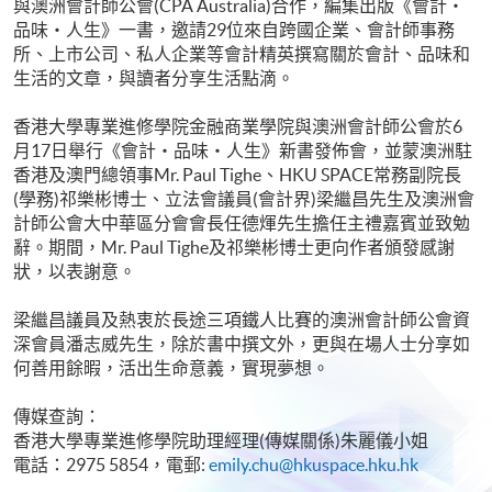
與澳洲會計師公會(CPA Australia)合作，編集出版《會計‧
品味‧人生》一書，邀請29位來自跨國企業、會計師事務
所、上市公司、私人企業等會計精英撰寫關於會計、品味和
生活的文章，與讀者分享生活點滴。
香港大學專業進修學院金融商業學院與澳洲會計師公會於6
月17日舉行《會計‧品味‧人生》新書發佈會，並蒙澳洲駐
香港及澳門總領事Mr. Paul Tighe、HKU SPACE常務副院長
(學務)祁樂彬博士、立法會議員(會計界)梁繼昌先生及澳洲會
計師公會大中華區分會會長任德煇先生擔任主禮嘉賓並致勉
辭。期間，Mr. Paul Tighe及祁樂彬博士更向作者頒發感謝
狀，以表謝意。
梁繼昌議員及熱衷於長途三項鐵人比賽的澳洲會計師公會資
深會員潘志威先生，除於書中撰文外，更與在場人士分享如
何善用餘暇，活出生命意義，實現夢想。
傳媒查詢：
香港大學專業進修學院助理經理(傳媒關係)朱麗儀小姐
電話：2975 5854，電郵:
emily.chu@hkuspace.hku.hk