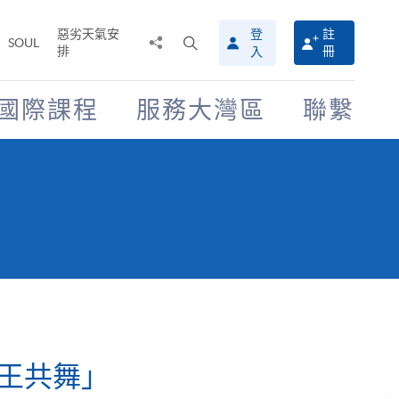
惡劣天氣安
登
註
分
打
SOUL
排
冊
入
享
開
至
搜
尋
國際課程
服務大灣區
聯繫
介
面
王共舞」