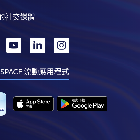
的社交媒體
轉
轉
轉
轉
到
到
到
到
facebook
youtube
linkedin
instagram
 SPACE 流動應用程式