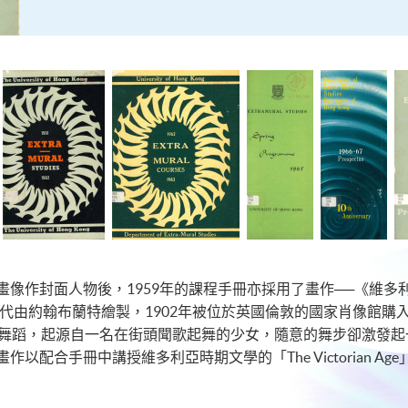
畫像作封面人物後，1959年的課程手冊亦採用了畫作──《維多
年代由約翰布蘭特繪製，1902年被位於英國倫敦的國家肖像館
種舞蹈，起源自一名在街頭聞歌起舞的少女，隨意的舞步卻激發
以配合手冊中講授維多利亞時期文學的「The Victorian A