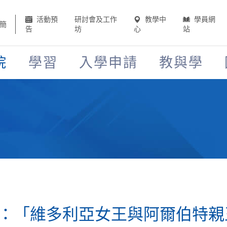
活動預
研討會及工作
教學中
學員網
簡
告
坊
心
站
院
學習
入學申請
教與學
：「維多利亞女王與阿爾伯特親