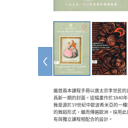
繼首兩本課程手冊以唐太宗李世民的
爲新一期的封面。這幅畫作於1840
舞是源於19世紀中歐波希米亞的一
的舞蹈形式，繼而傳遍歐洲。採用此畫作
有與獨立課程相配合的設計。