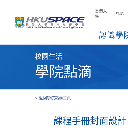
Skip
to
香港大
ENG
main
學
content
認識學
Main
content
校園生活
start
學院點滴
<
返回學院點滴主頁
課程手冊封面設計