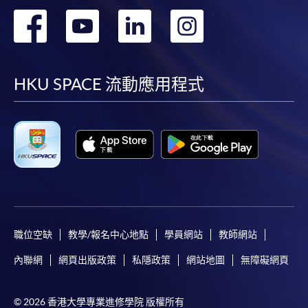
轉
轉
轉
轉
到
到
到
到
facebook
youtube
linkedin
instag
HKU SPACE 流動應用程式
職位空缺
教學/報名中心地點
學員網站
教師網站
內聯網
網頁出版政策
私隱政策
網站地圖
無障礙網頁
© 2026 香港大學專業進修學院 版權所有