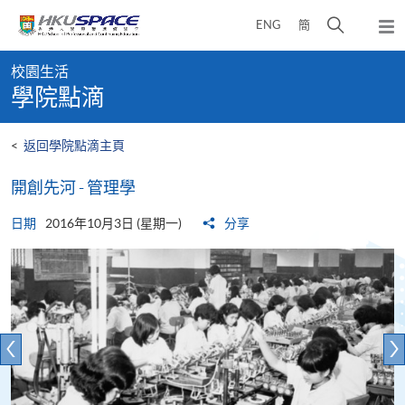
Skip
打
ENG
簡
to
彈
main
開
出
Main
content
搜
主
校園生活
content
選
尋
學院點滴
start
單
介
面
<
返回學院點滴主頁
開創先河 - 管理學
日期
2016年10月3日 (星期一)
分享