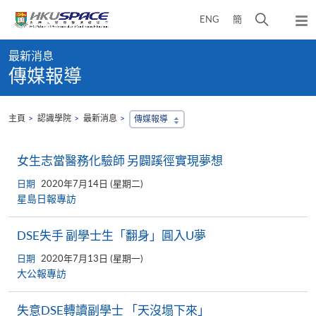
Skip
打
ENG
簡
to
彈
main
開
出
Main
content
搜
主
最新消息
content
選
尋
傳媒報導
start
單
介
面
主頁
認識學院
最新消息
傳媒報導
女生志當醫務化驗師 另闢蹊徑實現夢想
日期
2020年7月14日 (星期二)
星島日報專訪
DSE失手 副學士生「翻身」圓入U夢
日期
2020年7月13日 (星期一)
大公報專訪
失意DSE轉讀副學士 「天沒塌下來」