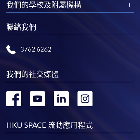
我們的學校及附屬機構
聯絡我們
3762 6262
我們的社交媒體
轉
轉
轉
轉
到
到
到
到
facebook
youtube
linkedin
instag
HKU SPACE 流動應用程式