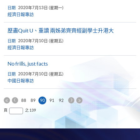
日期
2020年7月13日 (星期一)
經濟日報專訪
歷盡Quit U、重讀 兩姊弟齊齊經副學士升港大
日期
2020年7月10日 (星期五)
經濟日報專訪
No frills, just facts
日期
2020年7月10日 (星期五)
中國日報專訪
上
下
本
88
89
90
91
92
一
一
第
頁
最
頁
之 139
頁
頁
一
後
頁
一
頁