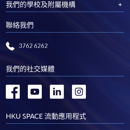
我們的學校及附屬機構
聯絡我們
3762 6262
我們的社交媒體
轉
轉
轉
轉
到
到
到
到
facebook
youtube
linkedin
instag
HKU SPACE 流動應用程式