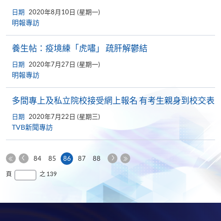
日期
2020年8月10日 (星期一)
明報專訪
養生帖：疫境練「虎嘯」 疏肝解鬱結
日期
2020年7月27日 (星期一)
明報專訪
多間專上及私立院校接受網上報名 有考生親身到校交表
日期
2020年7月22日 (星期三)
TVB新聞專訪
上
下
本
84
85
86
87
88
一
一
第
頁
最
頁
之 139
頁
頁
一
後
頁
一
頁