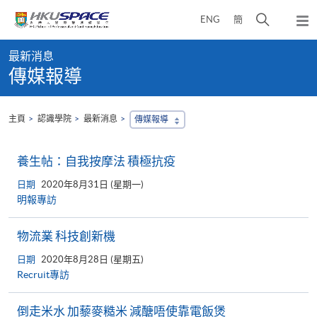
Skip
打
ENG
簡
to
彈
main
開
出
Main
content
搜
主
最新消息
content
選
尋
傳媒報導
start
單
介
面
主頁
認識學院
最新消息
傳媒報導
養生帖：自我按摩法 積極抗疫
日期
2020年8月31日 (星期一)
明報專訪
物流業 科技創新機
日期
2020年8月28日 (星期五)
Recruit專訪
倒走米水 加藜麥糙米 減醣唔使靠電飯煲