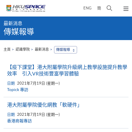
Skip
打
ENG
簡
to
彈
main
開
出
Main
content
搜
主
最新消息
content
選
尋
傳媒報導
start
單
介
面
主頁
認識學院
最新消息
傳媒報導
【疫下課堂】港大附屬學院升級網上教學設施提升教學
效率 引入VR技術豐富學習體驗
日期
2021年7月19日 (星期一)
Topick 專訪
港大附屬學院優化網教「軟硬件」
日期
2021年7月19日 (星期一)
香港商報專訪