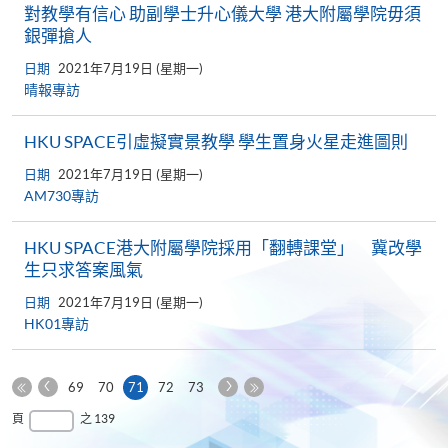
對教學有信心 助副學士升心儀大學 港大附屬學院毋須
銀彈搶人
日期
2021年7月19日 (星期一)
晴報專訪
HKU SPACE引虛擬實景教學 學生置身火星走進圖則
日期
2021年7月19日 (星期一)
AM730專訪
HKU SPACE港大附屬學院採用「翻轉課堂」 冀改學
生只求答案風氣
日期
2021年7月19日 (星期一)
HK01專訪
上
下
本
69
70
71
72
73
一
一
第
頁
最
頁
之 139
頁
頁
一
後