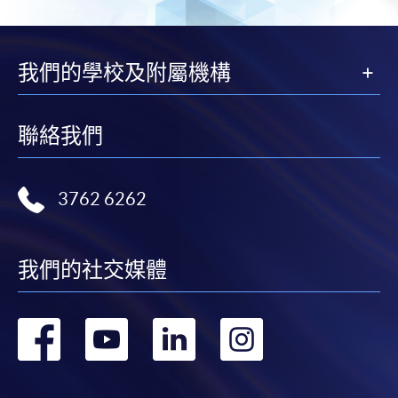
頁
一
頁
我們的學校及附屬機構
聯絡我們
3762 6262
我們的社交媒體
轉
轉
轉
轉
到
到
到
到