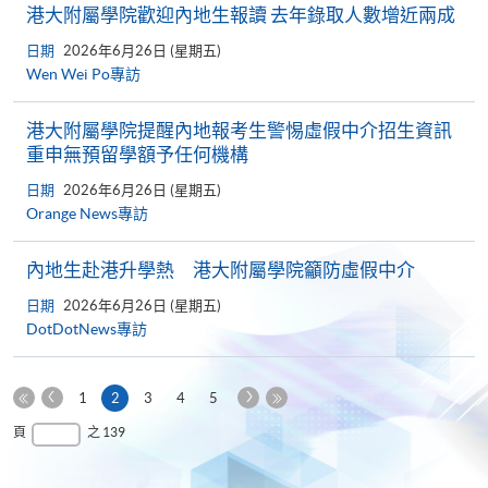
港大附屬學院歡迎內地生報讀 去年錄取人數增近兩成
日期
2026年6月26日 (星期五)
Wen Wei Po專訪
港大附屬學院提醒內地報考生警惕虛假中介招生資訊
重申無預留學額予任何機構
日期
2026年6月26日 (星期五)
Orange News專訪
內地生赴港升學熱 港大附屬學院籲防虛假中介
日期
2026年6月26日 (星期五)
DotDotNews專訪
上
下
本
1
2
3
4
5
一
一
第
頁
最
頁
之 139
頁
頁
一
後
頁
一