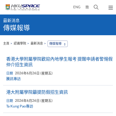
Skip
打
ENG
簡
to
彈
main
開
出
Main
content
搜
主
最新消息
content
選
尋
傳媒報導
start
單
介
面
主頁
認識學院
最新消息
傳媒報導
香港大學附屬學院歡迎內地學生報考 提醒申請者警惕假
仲介招生資訊
日期
2026年6月26日 (星期五)
騰訊專訪
港大附屬學院籲提防假招生資訊
日期
2026年6月26日 (星期五)
Ta Kung Pao專訪