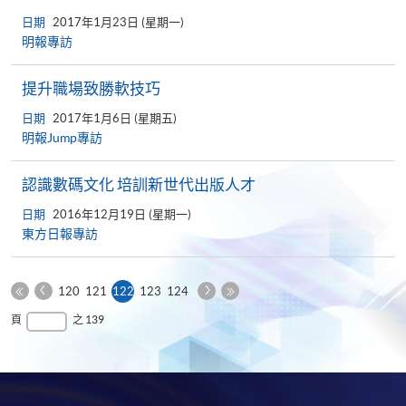
日期
2017年1月23日 (星期一)
明報專訪
提升職場致勝軟技巧
日期
2017年1月6日 (星期五)
明報Jump專訪
認識數碼文化 培訓新世代出版人才
日期
2016年12月19日 (星期一)
東方日報專訪
上
下
本
120
121
122
123
124
一
一
第
頁
最
頁
之 139
頁
頁
一
後
頁
一
頁