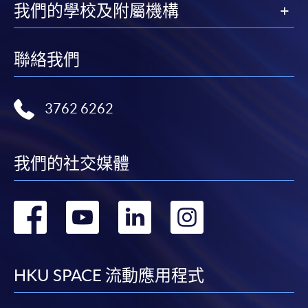
我們的學校及附屬機構
聯絡我們
3762 6262
我們的社交媒體
轉
轉
轉
轉
到
到
到
到
facebook
youtube
linkedin
instag
HKU SPACE 流動應用程式