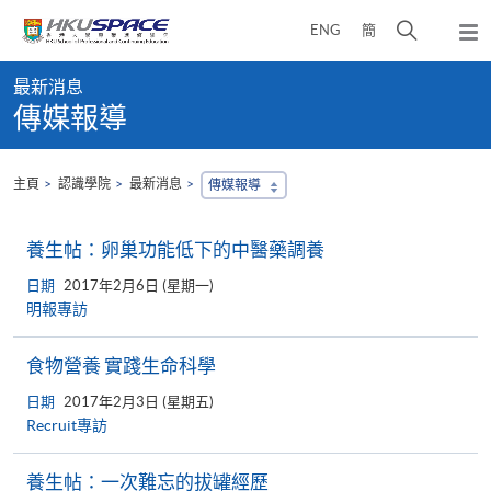
Skip
打
ENG
簡
to
彈
main
開
出
Main
content
搜
主
最新消息
content
選
尋
傳媒報導
start
單
介
面
主頁
認識學院
最新消息
傳媒報導
養生帖：卵巢功能低下的中醫藥調養
日期
2017年2月6日 (星期一)
明報專訪
食物營養 實踐生命科學
日期
2017年2月3日 (星期五)
Recruit專訪
養生帖：一次難忘的拔罐經歷