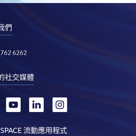
我們
3762 6262
的社交媒體
轉
轉
轉
轉
到
到
到
到
facebook
youtube
linkedin
instagram
 SPACE 流動應用程式