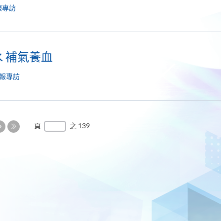
報專訪
 補氣養血
報專訪
下
頁
之 139
一
最
頁
後
一
頁