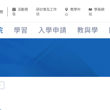
活動預
研討會及工作
教學中
學員網
簡
告
坊
心
站
院
學習
入學申請
教與學