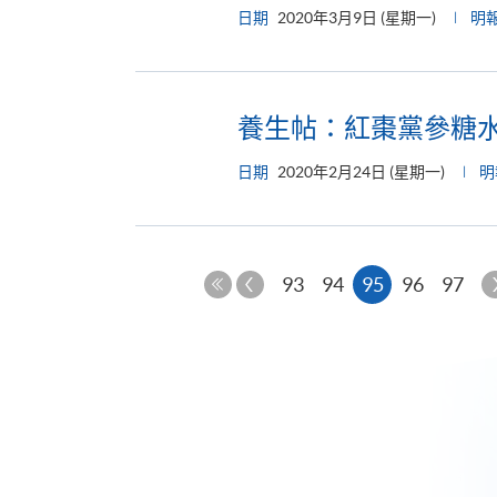
日期
2020年3月9日 (星期一)
明
養生帖：紅棗黨參糖水
日期
2020年2月24日 (星期一)
明
上
本
93
94
95
96
97
一
第
頁
頁
一
頁