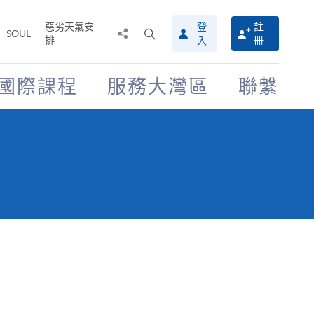
惡劣天氣安
登
註
分
打
SOUL
排
冊
入
享
開
至
搜
尋
國際課程
服務大灣區
聯繫
介
面