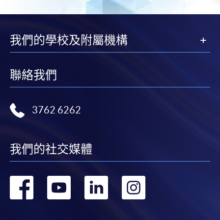
頁
一
頁
我們的學校及附屬機構
聯絡我們
3762 6262
我們的社交媒體
轉
轉
轉
轉
到
到
到
到