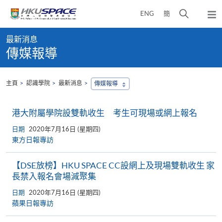
Skip
打
ENG
簡
to
彈
main
開
出
Main
content
搜
主
最新消息
content
選
尋
傳媒報導
start
單
介
面
主頁
認識學院
最新消息
傳媒報導
港大附屬學院設雙軌收生 考生可現場或網上報名
日期
2020年7月16日 (星期四)
東方日報專訪
【DSE放榜】HKU SPACE CC設網上及現場雙軌收生 家
長禁入報名會場減聚集
日期
2020年7月16日 (星期四)
蘋果日報專訪