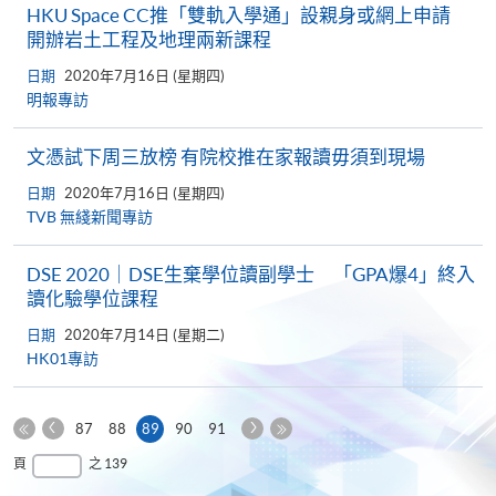
HKU Space CC推「雙軌入學通」設親身或網上申請
開辦岩土工程及地理兩新課程
日期
2020年7月16日 (星期四)
明報專訪
文憑試下周三放榜 有院校推在家報讀毋須到現場
日期
2020年7月16日 (星期四)
TVB 無綫新聞專訪
DSE 2020｜DSE生棄學位讀副學士 「GPA爆4」終入
讀化驗學位課程
日期
2020年7月14日 (星期二)
HK01專訪
上
下
本
87
88
89
90
91
一
一
第
頁
最
頁
之 139
頁
頁
一
後