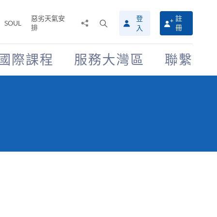
惡劣天氣安
登
註
分
打
SOUL
排
冊
入
享
開
至
搜
尋
國際課程
服務大灣區
聯繫
介
面