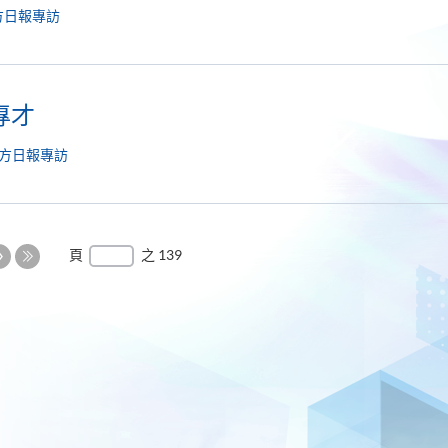
方日報專訪
專才
方日報專訪
下
頁
之 139
一
最
頁
後
一
頁