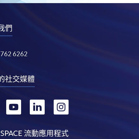
我們
3762 6262
的社交媒體
轉
轉
轉
轉
到
到
到
到
facebook
youtube
linkedin
instagram
 SPACE 流動應用程式