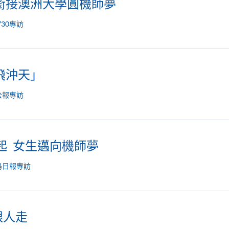
銜接澳洲大學圓機師夢
730專訪
飛沖天」
公報專訪
讀起 女生邁向機師夢
島日報專訪
跟人走