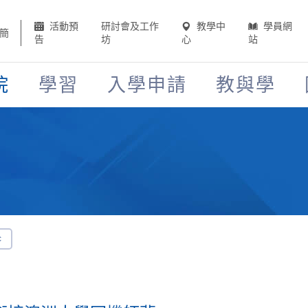
活動預
研討會及工作
教學中
學員網
簡
告
坊
心
站
院
學習
入學申請
教與學