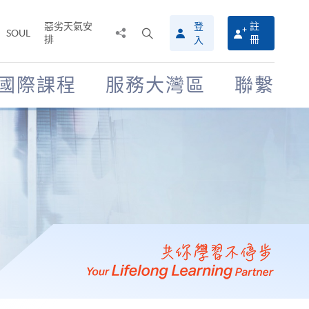
惡劣天氣安
登
註
分
打
SOUL
排
冊
入
享
開
至
搜
尋
國際課程
服務大灣區
聯繫
介
面