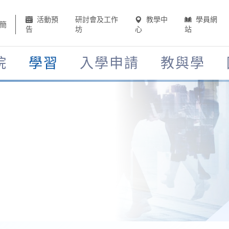
活動預
研討會及工作
教學中
學員網
簡
告
坊
心
站
院
學習
入學申請
教與學