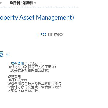
全日制 / 兼讀制
 Property Asset Management)
FEE
HK$7800
Toggle
憑
panel
課程費用
報名費用：
HK$600 （取錄與否，恕不退還）
（需接受課程組的面試篩選）
課程費用：
HK$158,000
課程費用包含教材及教具費用；不包
含實地考察的交通費、食宿費、景點
入場費、遊學費用等。