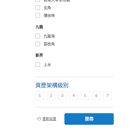
北角
薄扶林
九龍
九龍灣
荔枝角
新界
上水
資歷架構級別
1
2
3
4
5
6
7
搜尋
重新設置