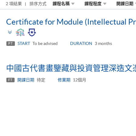
2 項結果
排序方式
課程名稱
課程程度
開課日期
Certificate for Module (Intellectual
Toggle
panel
START
To be advised
DURATION
3 months
PT
中國古代書畫鑒藏與投資管理深造文
開課日期
待定
修業期
12個月
FT