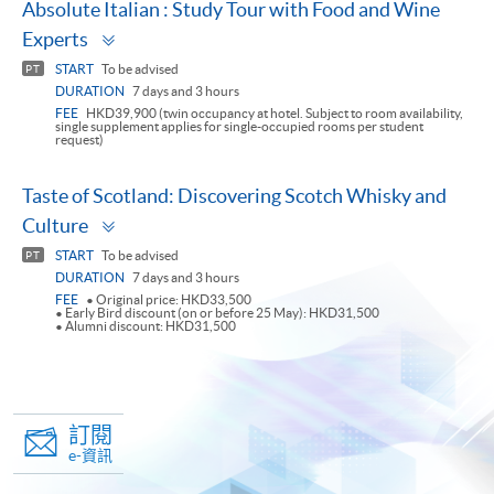
Absolute Italian : Study Tour with Food and Wine
Toggle
Experts
panel
START
To be advised
PT
DURATION
7 days and 3 hours
FEE
HKD39,900 (twin occupancy at hotel. Subject to room availability,
single supplement applies for single-occupied rooms per student
request)
Taste of Scotland: Discovering Scotch Whisky and
Toggle
Culture
panel
START
To be advised
PT
DURATION
7 days and 3 hours
FEE
• Original price: HKD33,500
• Early Bird discount (on or before 25 May): HKD31,500
• Alumni discount: HKD31,500
訂閱
e-資訊