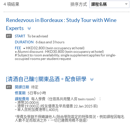
4 項結果
排序方式
課程名稱
Rendezvous in Bordeaux : Study Tour with Wine
Toggle
Experts
panel
START
To be advised
PT
DURATION
6 days and 3 hours
FEE
• HKD32,800 (twin occupancy at hotel)
• Alumni discount : HKD30,800 (twin occupancy at hotel)
# Subject to room availability, single supplement applies for single-
occupied rooms per student request
Toggle
[清酒自己釀!] 關東品酒。配食研學
panel
開課日期
待定
PT
修業期
5日零6小時
課程費用
每人學費（住宿爲共用雙人房 twin room） ：​
ｰ 港幣20,000元​
ｰ 港幣19,000元 (校友優惠及早鳥優惠 22 Jan 2025 前)​
ｰ 單人房附加費港幣1,400元​
*學費及學額不得轉讓他人(除由學院裁定的特殊情況，例如課程因報名
人數不足而取消之外，一切已繳費用概不退還）