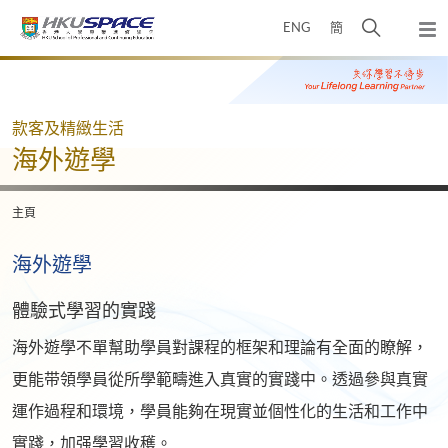
Skip
打
ENG
簡
to
彈
main
開
出
Main
content
搜
主
content
選
尋
start
單
介
款客及精緻生活
面
海外遊學
主頁
海外遊學
體驗式學習的實踐
海外遊學不單幫助學員對課程的框架和理論有全面的瞭解，
更能带領學員從所學範疇進入真實的實踐中。透過參與真實
運作過程和環境，學員能夠在現實並個性化的生活和工作中
實踐，加强學習收穫。