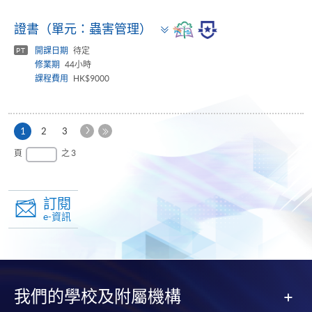
Toggle
證書（單元：蟲害管理）
panel
開課日期
待定
PT
修業期
44小時
課程費用
HK$9000
下
本
1
2
3
一
頁
最
頁
之 3
頁
後
一
頁
訂閱
e-資訊
我們的學校及附屬機構