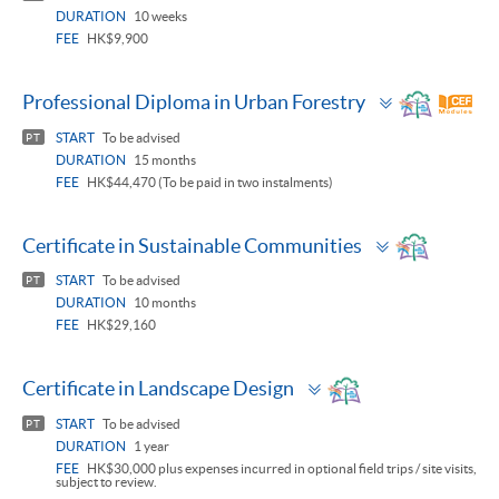
DURATION
10 weeks
FEE
HK$9,900
Toggle
Professional Diploma in Urban Forestry
panel
START
To be advised
PT
DURATION
15 months
FEE
HK$44,470 (To be paid in two instalments)
Toggle
Certificate in Sustainable Communities
panel
START
To be advised
PT
DURATION
10 months
FEE
HK$29,160
Toggle
Certificate in Landscape Design
panel
START
To be advised
PT
DURATION
1 year
FEE
HK$30,000 plus expenses incurred in optional field trips / site visits,
subject to review.