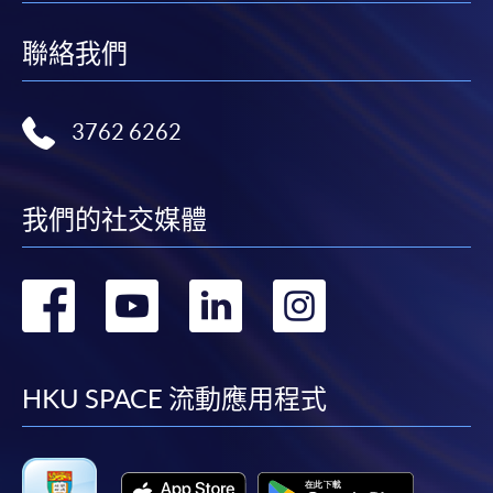
聯絡我們
3762 6262
我們的社交媒體
轉
轉
轉
轉
到
到
到
到
facebook
youtube
linkedin
instag
HKU SPACE 流動應用程式