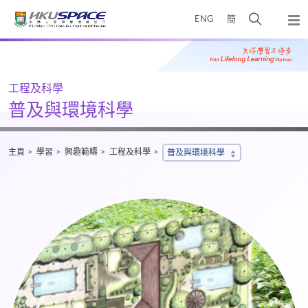
Skip
打
ENG
簡
to
彈
main
開
出
Main
content
搜
主
content
選
尋
start
單
介
工程及科學
面
普及與環境科學
主頁
學習
興趣範疇
工程及科學
普及與環境科學