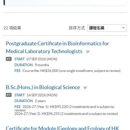
22 項結果
排序方式
課程名稱
Postgraduate Certificate in Bioinformatics for
Toggle
Medical Laboratory Technologists
panel
START
07 SEP 2026 (MON)
PT
DURATION
9 months
FEE
Course fee: HK$26,000 (one single installment, subject to review)
Toggle
B.Sc.(Hons.) in Biological Science
panel
START
14 SEP 2026 (MON)
PT
DURATION
2 years
FEE
2026-27 (Year 1): HK$95,220 (2 instalments and is subject to
review)
2026-27 (Year 2): HK$96,255 (2 instalments and is subject to review)
Certificate for Module (Geology and Ecology of HK