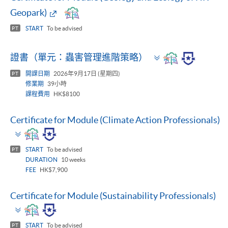
Geopark)
START
To be advised
PT
Toggle
證書（單元：蟲害管理進階策略）
panel
開課日期
2026年9月17日 (星期四)
PT
修業期
39小時
課程費用
HK$8100
Certificate for Module (Climate Action Professionals)
Toggle
panel
START
To be advised
PT
DURATION
10 weeks
FEE
HK$7,900
Certificate for Module (Sustainability Professionals)
Toggle
panel
START
To be advised
PT