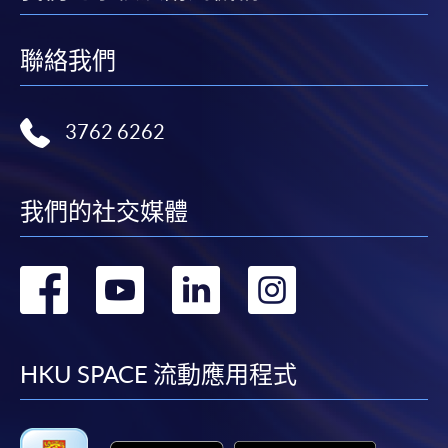
聯絡我們
3762 6262
我們的社交媒體
轉
轉
轉
轉
到
到
到
到
facebook
youtube
linkedin
instag
HKU SPACE 流動應用程式