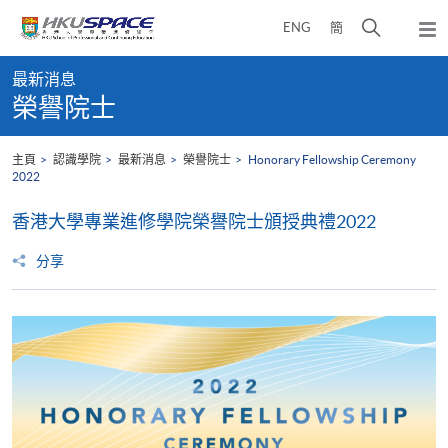
Skip
打
ENG
簡
to
彈
main
開
出
Main
content
搜
主
最新消息
content
選
尋
榮譽院士
start
單
介
面
主頁
認識學院
最新消息
榮譽院士
Honorary Fellowship Ceremony
2022
香港大學專業進修學院榮譽院士頒授典禮2022
分享