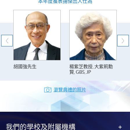
本年度獲表揚傑出人仕為
胡國強先生
楊紫芝教授, 大紫荊勳
陳
賢, GBS, JP
J
瀏覽典禮的照片
我們的學校及附屬機構