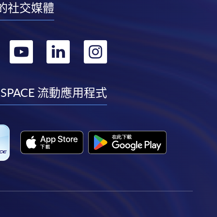
的社交媒體
轉
轉
轉
轉
到
到
到
到
facebook
youtube
linkedin
instagram
 SPACE 流動應用程式