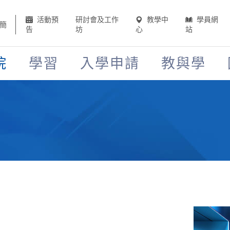
活動預
研討會及工作
教學中
學員網
簡
告
坊
心
站
院
學習
入學申請
教與學