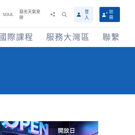
惡劣天氣安
登
註
分
打
SOUL
排
冊
入
享
開
至
搜
尋
國際課程
服務大灣區
聯繫
介
面