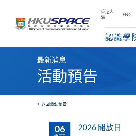
Skip
to
香港大
ENG
main
學
content
認識學
Main
content
最新消息
start
活動預告
<
返回活動預告
2026 開放日
06
6月 2026