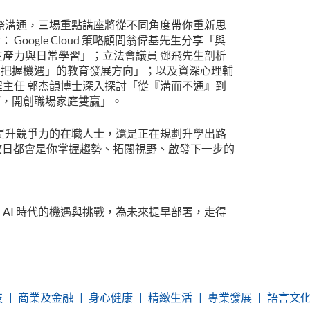
到人際溝通，三場重點講座將從不同角度帶你重新思
Google Cloud 策略顧問翁偉基先生分享「與
、生產力與日常學習」；立法會議員 鄧飛先生剖析
、把握機遇」的教育發展方向」；以及資深心理輔
程主任 郭杰韻博士深入探討「從『溝而不通』到
巧，開創職場家庭雙贏」。
潮中提升競爭力的在職人士，還是正在規劃升學出路
E 開放日都會是你掌握趨勢、拓闊視野、啟發下一步的
 AI 時代的機遇與挑戰，為未來提早部署，走得
技
商業及金融
身心健康
精緻生活
專業發展
語言文