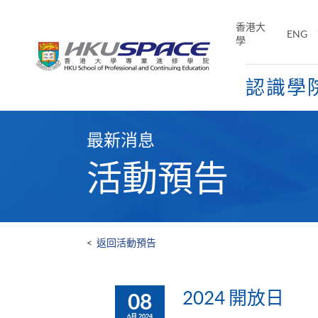
Skip
to
香港大
ENG
main
學
content
認識學
Main
content
最新消息
start
活動預告
<
返回活動預告
2024 開放日
08
6月 2024