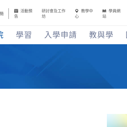
活動預
研討會及工作
教學中
學員網
簡
告
坊
心
站
院
學習
入學申請
教與學