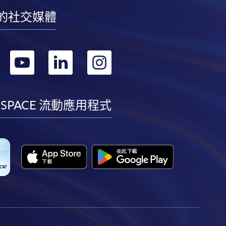
的社交媒體
轉
轉
轉
轉
到
到
到
到
facebook
youtube
linkedin
instagram
 SPACE 流動應用程式