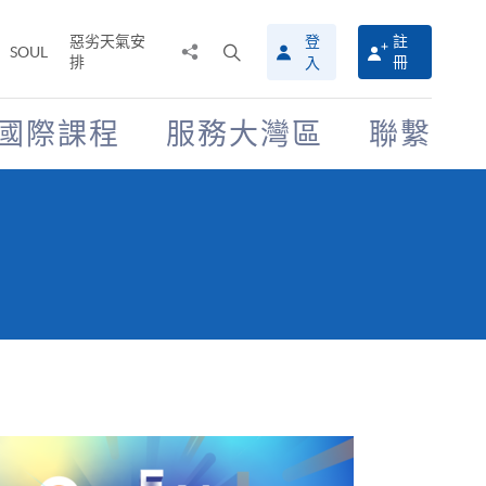
惡劣天氣安
登
註
分
打
SOUL
排
冊
入
享
開
至
搜
尋
國際課程
服務大灣區
聯繫
介
面