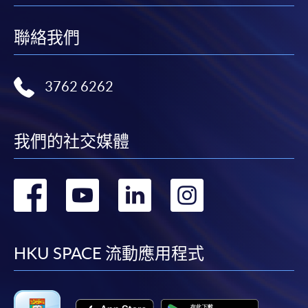
聯絡我們
3762 6262
我們的社交媒體
轉
轉
轉
轉
到
到
到
到
facebook
youtube
linkedin
instag
HKU SPACE 流動應用程式