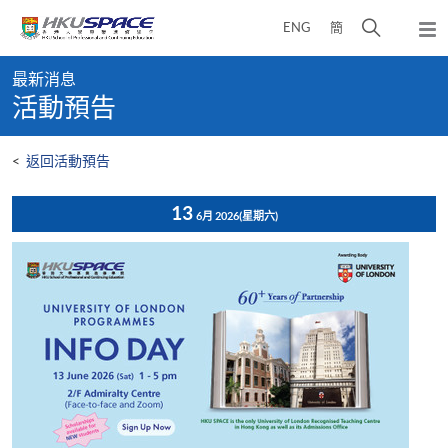
Skip
打
ENG
簡
to
彈
main
開
出
Main
content
搜
主
最新消息
content
選
尋
活動預告
start
單
介
面
<
返回活動預告
13
6月 2026
(星期六)