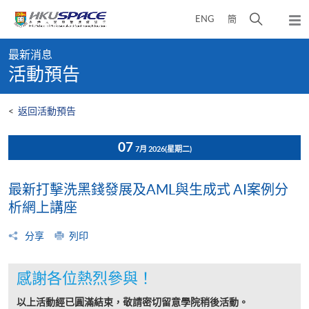
Skip
打
ENG
簡
to
彈
main
開
出
Main
content
搜
主
最新消息
content
選
尋
活動預告
start
單
介
面
<
返回活動預告
07
7月 2026
(星期二)
最新打擊洗黑錢發展及AML與生成式 AI案例分
析網上講座
分享
列印
感謝各位熱烈參與！
以上活動經已圓滿結束，敬請密切留意學院稍後活動。