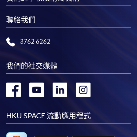
聯絡我們
3762 6262
我們的社交媒體
轉
轉
轉
轉
到
到
到
到
facebook
youtube
linkedin
instag
HKU SPACE 流動應用程式