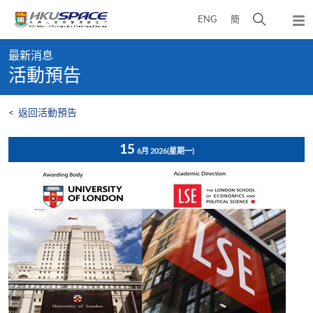
Skip
打
ENG
簡
to
彈
main
開
出
Main
content
搜
主
最新消息
content
選
尋
活動預告
start
單
介
面
<
返回活動預告
15
6月 2026
(星期一)