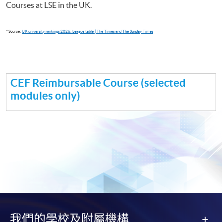
Courses at LSE in the UK.
^Source:
UK university rankings 2026: League table | The Times and The Sunday Times
CEF Reimbursable Course (selected
modules only)
我們的學校及附屬機構