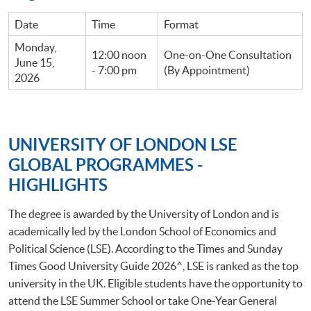
Date
Time
Format
Monday,
12:00 noon
One-on-One Consultation
June 15,
- 7:00 pm
(By Appointment)
2026
UNIVERSITY OF LONDON LSE
GLOBAL PROGRAMMES -
HIGHLIGHTS
The degree is awarded by the University of London and is
academically led by the London School of Economics and
Political Science (LSE). According to the Times and Sunday
Times Good University Guide 2026^, LSE is ranked as the top
university in the UK. Eligible students have the opportunity to
attend the LSE Summer School or take One-Year General