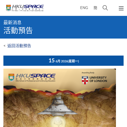
Skip
打
ENG
簡
to
彈
main
開
出
Main
content
搜
主
最新消息
content
選
尋
活動預告
start
單
介
面
<
返回活動預告
15
6月 2026
(星期一)