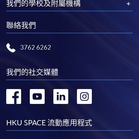
我們的學校及附屬機構
聯絡我們
3762 6262
我們的社交媒體
轉
轉
轉
轉
到
到
到
到
facebook
youtube
linkedin
instag
HKU SPACE 流動應用程式