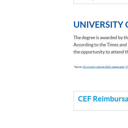
UNIVERSITY
The degree is awarded by th
According to the Times and 
the opportunity to attend 
^Source:
UK university rankings 2026: League table | 
CEF Reimbursab