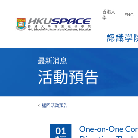
Skip
to
香港大
ENG
main
學
content
認識學
Main
content
最新消息
start
活動預告
<
返回活動預告
One-on-One Cons
01
6月 2026