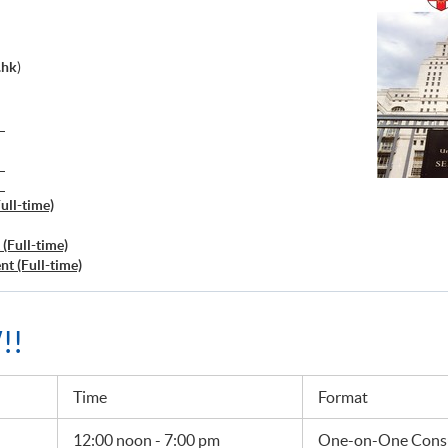
.hk
)
）
）
）
ull-time)
(Full-time)
t (Full-time)
!!
Time
Format
12:00 noon - 7:00 pm
One-on-One Consu