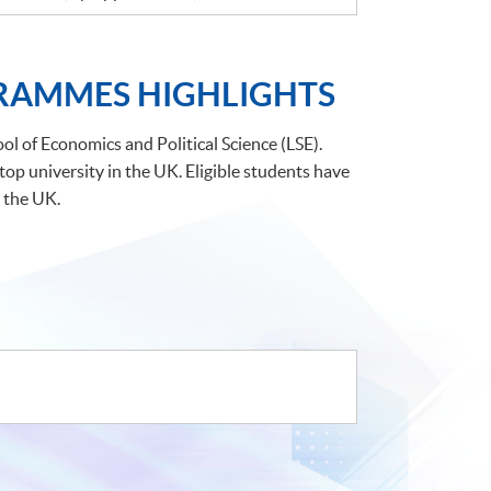
GRAMMES HIGHLIGHTS
l of Economics and Political Science (LSE).
p university in the UK. Eligible students have
 the UK.