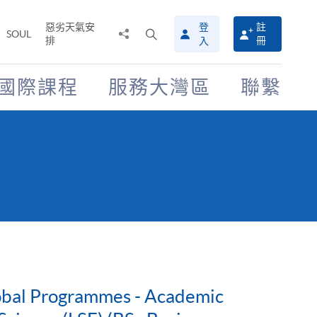
惡劣天氣安
登
註
分
打
SOUL
排
冊
入
享
開
至
搜
尋
國際課程
服務大灣區
聯繫
介
面
lobal Programmes - Academic