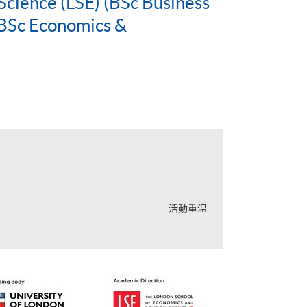
Science (LSE) (BSc Business
BSc Economics &
活動重温