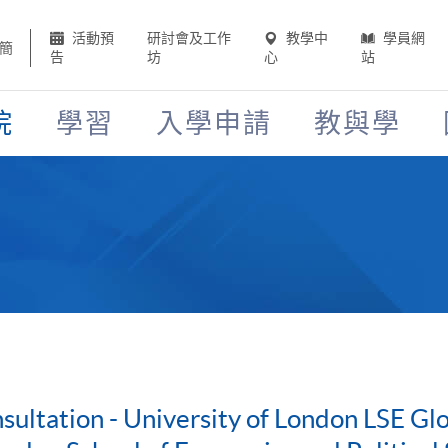
活動預
研討會及工作
教學中
學員網
簡
告
坊
心
站
院
學習
入學申請
教與學
ultation - University of London LSE G