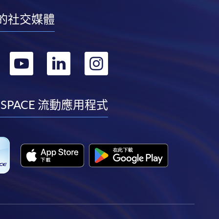
的社交媒體
轉
轉
轉
轉
到
到
到
到
facebook
youtube
linkedin
instagram
 SPACE 流動應用程式