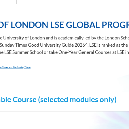
 OF LONDON LSE GLOBAL PRO
e University of London and is academically led by the London Schoo
Sunday Times Good University Guide 2026^, LSE is ranked as the to
the LSE Summer School or take One-Year General Courses at LSE in
The Times and The Sunday Times
le Course (selected modules only)