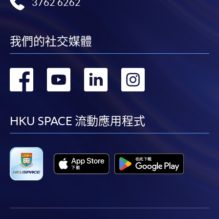
3762 6262
我們的社交媒體
轉
轉
轉
轉
到
到
到
到
facebook
youtube
linkedin
instag
HKU SPACE 流動應用程式