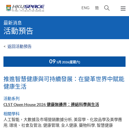
Skip
打
ENG
簡
to
彈
main
開
出
Main
content
搜
主
最新消息
content
選
尋
活動預告
start
單
介
面
<
返回活動預告
09
5月 2026
(星期六)
推進智慧健康與可持續發展：在變革世界中賦能
健康生活
活動系列
CLST Open House 2026 健康無邊界：連結科學與生活
相關學科
人工智能，大數據及市場營銷數據分析, 美容學、化妝品學及美學應
用, 環境、社會及管治, 健康管理, 全人健康, 藥物科學, 智慧健康