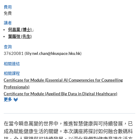
費用
免費
講者
何昌業 (博士) ;
葉蔭弢 (先生)
查詢
37620081 (
lily.twl.chan@hkuspace.hku.hk
)
相關連結
相關課程
Certificate for Module (Essential AI Competencies for Counselling
Professionals)
Certificate for Module (Applied Big Data in Digital Healthcare)
相
更多
Certificate for Module (Essential AI Competencies for Healthcare
關
Professionals)
課
Certificate for Module (AI Competencies for ESG Professionals)
程
在當今瞬息萬變的世界中，推進智慧健康與可持續發展，已
成為賦能健康生活的關鍵。本次講座將探討如何融合數碼科
技、全人實踐與可持續發展，以深化我們對健康意識生活方