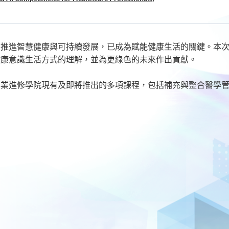
petencies for ESG Professionals)
，推進智慧健康與可持續發展，已成為賦能健康生活的關鍵。本
健康意識生活方式的理解，並為更綠色的未來作出貢獻。
業進修學院現有及即將推出的多項課程，包括補充與整合醫學管理