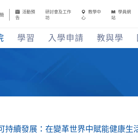
活動預
研討會及工作
教學中
學員網
簡
告
坊
心
站
院
學習
入學申請
教與學
可持續發展：在變革世界中賦能健康生