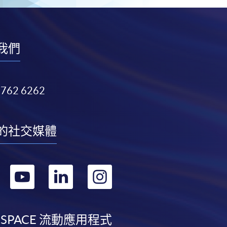
我們
3762 6262
的社交媒體
轉
轉
轉
轉
到
到
到
到
facebook
youtube
linkedin
instagram
 SPACE 流動應用程式