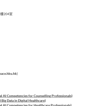
樓204室
pace.hku.hk
)
ial AI Competencies for Counselling Professionals)
 Big Data in Digital Healthcare)
ial AI Competencies for Healthcare Professionals)