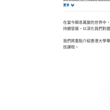
Certificate for Module (AI Com
相
更多
關
課
程
在當今瞬息萬變的世界中
持續發展，以深化我們對
我們將重點介紹香港大學專
技課程。