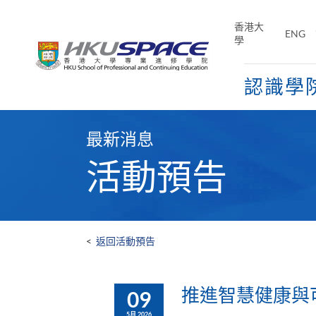
Skip
to
香港大
ENG
main
學
content
認識學
Main
content
最新消息
start
活動預告
<
返回活動預告
推進智慧健康與
09
5月 2026