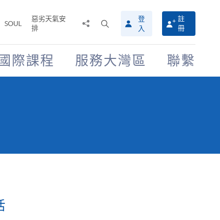
惡劣天氣安
登
註
分
打
SOUL
排
冊
入
享
開
至
搜
尋
國際課程
服務大灣區
聯繫
介
面
活