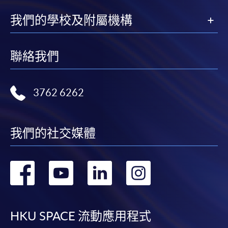
我們的學校及附屬機構
聯絡我們
3762 6262
我們的社交媒體
轉
轉
轉
轉
到
到
到
到
facebook
youtube
linkedin
instag
HKU SPACE 流動應用程式