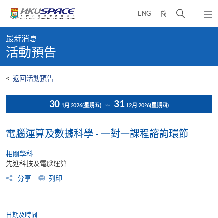
Skip
打
ENG
簡
to
彈
main
開
出
Main
content
搜
主
最新消息
content
選
尋
活動預告
start
單
介
面
<
返回活動預告
30
31
1月 2026
(星期五)
12月 2026
(星期四)
電腦運算及數據科學 - 一對一課程諮詢環節
相關學科
先進科技及電腦運算
分享
列印
日期及時間