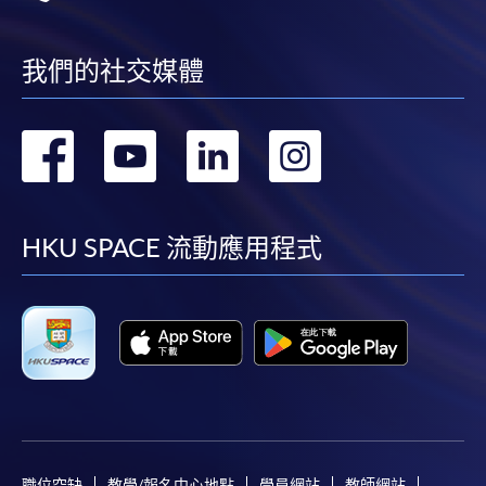
我們的社交媒體
轉
轉
轉
轉
到
到
到
到
facebook
youtube
linkedin
instag
HKU SPACE 流動應用程式
職位空缺
教學/報名中心地點
學員網站
教師網站