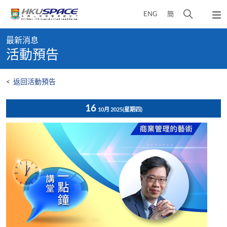
Skip
打
ENG
簡
to
彈
main
開
出
Main
content
搜
主
最新消息
content
選
尋
活動預告
start
單
介
面
<
返回活動預告
16
10月 2025
(星期四)