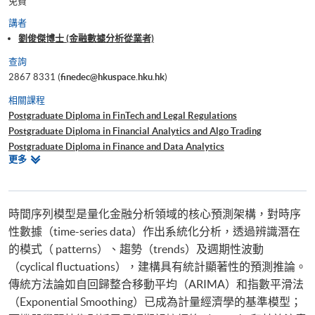
免費
講者
劉俊傑博士 (金融數據分析從業者)
查詢
2867 8331 (
finedec@hkuspace.hku.hk
)
相關課程
Postgraduate Diploma in FinTech and Legal Regulations
Postgraduate Diploma in Financial Analytics and Algo Trading
Postgraduate Diploma in Finance and Data Analytics
相
更多
Certificate for Module (Time Series Methods and Technical Analysis)
關
課
程
時間序列模型是量化金融分析領域的核心預測架構，對時序
性數據（time-series data）作出系統化分析，透過辨識潛在
的模式（ patterns）、趨勢（trends）及週期性波動
（cyclical fluctuations），建構具有統計顯著性的預測推論。
傳統方法論如自回歸整合移動平均（ARIMA）和指數平滑法
（Exponential Smoothing）已成為計量經濟學的基準模型；