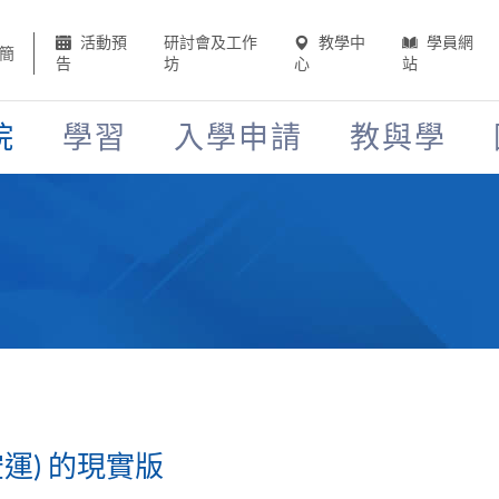
活動預
研討會及工作
教學中
學員網
簡
告
坊
心
站
院
學習
入學申請
教與學
運) 的現實版