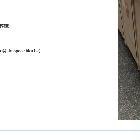
理) ;
ad@hkuspace.hku.hk
)