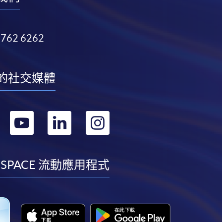
3762 6262
的社交媒體
轉
轉
轉
轉
到
到
到
到
facebook
youtube
linkedin
instagram
 SPACE 流動應用程式