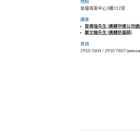
地點
金鐘海富中心3樓312室
講者
梁偉強先生 (遺體空運公司總經
鄭文翰先生 (遺體防腐師)
查詢
2910 7604 / 2910 7607 (
exe.c