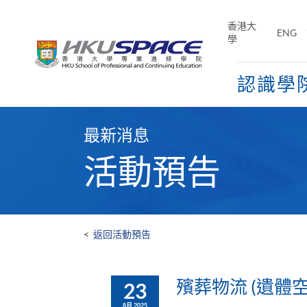
Skip
to
香港大
ENG
main
學
content
認識學
Main
content
最新消息
start
活動預告
<
返回活動預告
殯葬物流 (遺體空
23
8月 2025