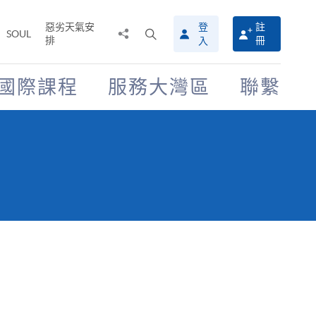
惡劣天氣安
登
註
分
打
SOUL
排
冊
入
享
開
至
搜
尋
國際課程
服務大灣區
聯繫
介
面