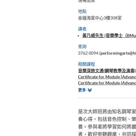
現場出席
地點
金鐘海富中心3樓308室
講者
黃乃威先生 (音樂學士（BM
查詢
3762 0094 (
performingarts@h
相關課程
音樂深造文憑(鋼琴教學及演奏)
Certificate for Module (Advan
Certificate for Module (Advan
Certificate for Module (Keybo
相
更多
古典音樂導賞
關
鋼琴教學法入門
課
程
是次大師班將由知名鋼琴
奏心得，包括音色控制、
養。參與者將學習如何將
者，歡迎旁聽觀摩，共同