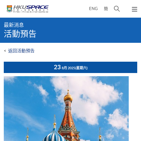
Skip
打
ENG
簡
to
彈
main
開
出
Main
content
搜
主
最新消息
content
選
尋
活動預告
start
單
介
面
<
返回活動預告
23
8月 2025
(星期六)