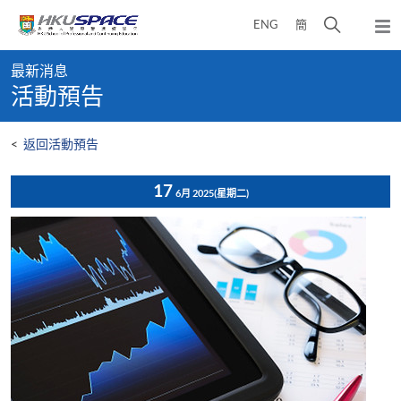
Skip
打
ENG
簡
to
彈
main
開
出
Main
content
搜
主
最新消息
content
選
尋
活動預告
start
單
介
面
<
返回活動預告
17
6月 2025
(星期二)