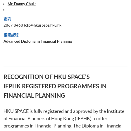
Mr. Danny Chui ;
查詢
2867 8468 (
cfp@hkuspace.hku.hk
)
相關課程
Advanced Diploma in Financial Planning
RECOGNITION OF HKU SPACE’S
IFPHK REGISTERED PROGRAMMES IN
FINANCIAL PLANNING
HKU SPACE is fully registered and approved by the Institute
of Financial Planners of Hong Kong (IFPHK) to offer
programmes in Financial Planning. The Diploma in Financial