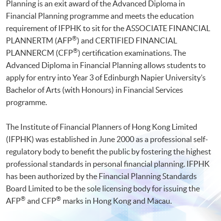
Planning is an exit award of the Advanced Diploma in
Financial Planning programme and meets the education
requirement of IFPHK to sit for the ASSOCIATE FINANCIAL
®
PLANNERTM (AFP
) and CERTIFIED FINANCIAL
®
PLANNERCM (CFP
) certification examinations. The
Advanced Diploma in Financial Planning allows students to
apply for entry into Year 3 of Edinburgh Napier University’s
Bachelor of Arts (with Honours) in Financial Services
programme.
The Institute of Financial Planners of Hong Kong Limited
(IFPHK) was established in June 2000 as a professional self-
regulatory body to benefit the public by fostering the highest
professional standards in personal financial planning. IFPHK
has been authorized by the Financial Planning Standards
Board Limited to be the sole licensing body for issuing the
®
®
AFP
and CFP
marks in Hong Kong and Macau.