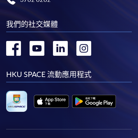
我們的社交媒體
轉
轉
轉
轉
到
到
到
到
facebook
youtube
linkedin
instag
HKU SPACE 流動應用程式