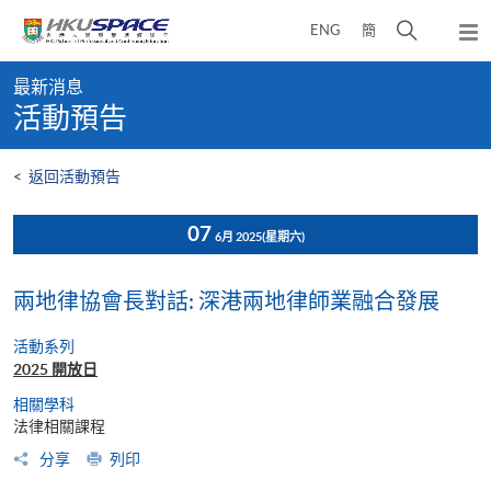
Skip
打
ENG
簡
to
彈
main
開
出
Main
content
搜
主
最新消息
content
選
尋
活動預告
start
單
介
面
<
返回活動預告
07
6月 2025
(星期六)
兩地律協會長對話: 深港兩地律師業融合發展
活動系列
2025 開放日
相關學科
法律相關課程
分享
列印