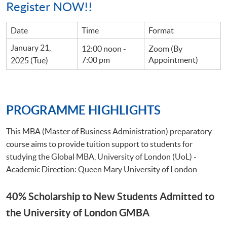
Register NOW!!
Date
Time
Format
January 21,
12:00 noon -
Zoom (By
7:00 pm
Appointment)
2025 (Tue)
PROGRAMME HIGHLIGHTS
This MBA (Master of Business Administration) preparatory
course aims to provide tuition support to students for
studying the Global MBA, University of London (UoL) -
Academic Direction: Queen Mary University of London
40% Scholarship to New Students Admitted to
the University of London GMBA