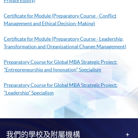
Private Equity)
Certificate for Module (Preparatory Course - Conflict
Management and Ethical Decision-Making)
Certificate for Module (Preparatory Course - Leadership,
Transformation and Organisational Change Management)
Preparatory Course for Global MBA Strategic Project:
"Entrepreneurship and Innovation" Specialism
Preparatory Course for Global MBA Strategic Project:
"Leadership" Specialism
我們的學校及附屬機構