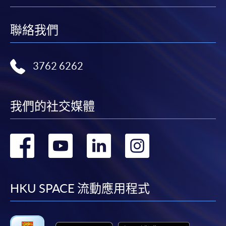
聯絡我們
3762 6262
我們的社交媒體
轉
轉
轉
轉
到
到
到
到
facebook
youtube
linkedin
instag
HKU SPACE 流動應用程式