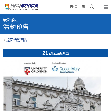
Skip
打
ENG
簡
to
彈
main
開
出
Main
content
搜
主
最新消息
content
選
尋
活動預告
start
單
介
面
<
返回活動預告
21
1月 2025
(星期二)