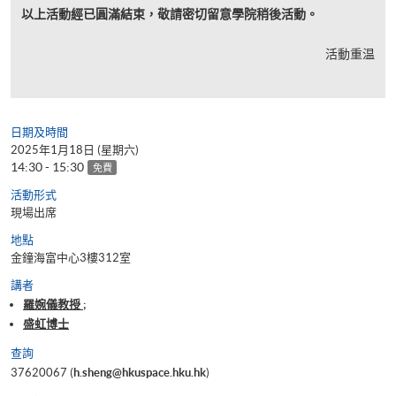
以上活動經已圓滿結束，敬請密切留意學院稍後活動。
活動重温
日期及時間
2025年1月18日 (星期六)
14:30 - 15:30
免費
活動形式
現場出席
地點
金鐘海富中心3樓312室
講者
羅婉儀教授 ;
盛虹博士
查詢
37620067 (
h.sheng@hkuspace.hku.hk
)