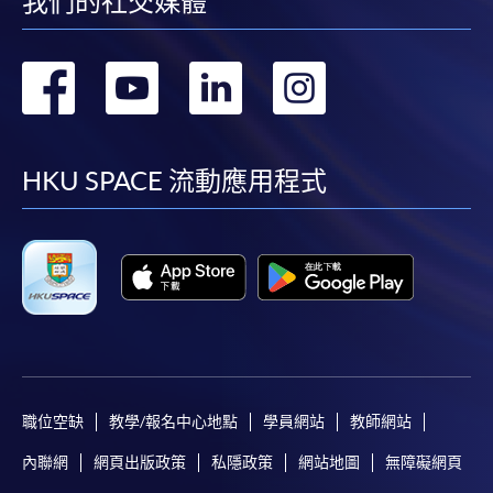
我們的社交媒體
轉
轉
轉
轉
到
到
到
到
facebook
youtube
linkedin
instag
HKU SPACE 流動應用程式
職位空缺
教學/報名中心地點
學員網站
教師網站
內聯網
網頁出版政策
私隱政策
網站地圖
無障礙網頁