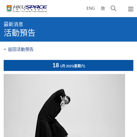
Skip
打
ENG
簡
to
彈
main
開
出
Main
content
搜
主
最新消息
content
選
尋
活動預告
start
單
介
面
<
返回活動預告
18
1月 2025
(星期六)