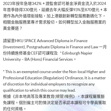
2023年按年急增342%
。
證監會認可基金淨資金流入於2024
年首季錄得330億元，延續去年大幅反彈93%至870億元
。
本
港作為內外循環銜接點，加上港銀創新轉型服務數碼化下，
相關金融服務業專才需求殷切。如何轉型加入金融服務業的
黃金賽道？
請留意HKU SPACE Advanced Diploma in Finance
(Investment), Postgraduate Diploma in Finance and Law 一月
份持續進修基金CEF認可課程及 * Edinburgh Napier
University – BA (Hons) Financial Services。
* This is an exempted course under the Non-local Higher and
Professional Education (Regulation) Ordinance. It is a matter
of discretion for individual employers to recognize any
qualification to which this course may lead.
根據《非本地高等及專業教育(規管)條例》，本課程屬獲豁
免課程。個別僱主可酌情決定是否承認本課程可令學員獲取
的任何資格。