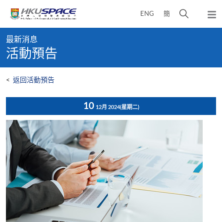
Skip
打
ENG
簡
to
彈
main
開
出
Main
content
搜
主
最新消息
content
選
尋
活動預告
start
單
介
面
<
返回活動預告
10
12月 2024
(星期二)