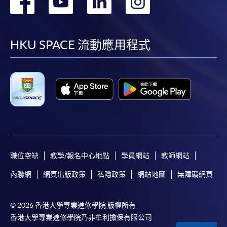
轉
轉
轉
轉
到
到
到
到
facebook
youtube
linkedin
instag
HKU SPACE 流動應用程式
職位空缺
教學/報名中心地點
學員網站
教師網站
內聯網
網頁出版政策
私隱政策
網站地圖
無障礙網頁
© 2026 香港大學專業進修學院 版權所有
香港大學專業進修學院乃非牟利擔保有限公司