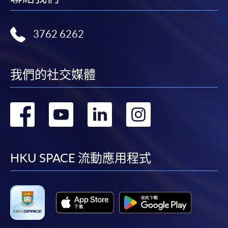
3762 6262
我們的社交媒體
轉
轉
轉
轉
到
到
到
到
facebook
youtube
linkedin
instag
HKU SPACE 流動應用程式