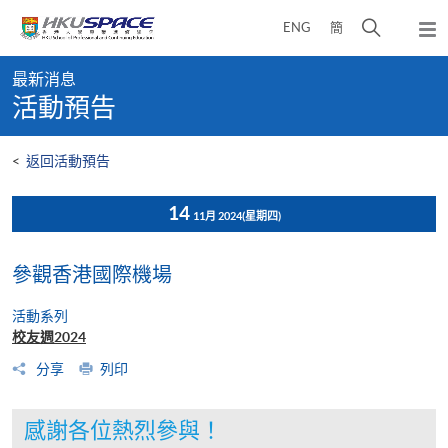
Skip
打
ENG
簡
to
彈
main
開
出
Main
content
搜
主
最新消息
content
選
尋
活動預告
start
單
介
面
<
返回活動預告
14
11月 2024
(星期四)
參觀香港國際機場
活動系列
校友週2024
分享
列印
感謝各位熱烈參與！