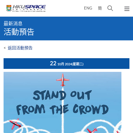
Skip
打
ENG
簡
to
彈
main
開
出
Main
content
搜
主
最新消息
content
選
尋
活動預告
start
單
介
面
<
返回活動預告
22
10月 2024
(星期二)