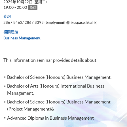
2024年10月22日 (星期二)
19:00 - 20:00
免費
查詢
2867 8462/ 2867 8393 (
bmplymouth@hkuspace.hku.hk
)
相關連結
Business Management
This information seminar provides details about:
Bachelor of Science (Honours) Business Management,
Bachelor of Arts (Honours) International Business
Management,
Bachelor of Science (Honours) Business Management
(Project Management)&
Advanced Diploma in Business Management