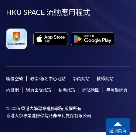
到
到
到
到
facebook
youtube
linkedin
instag
HKU SPACE 流動應用程式
職位空缺
教學/報名中心地點
學員網站
教師網站
內聯網
網頁出版政策
私隱政策
網站地圖
無障礙網頁
© 2026 香港大學專業進修學院 版權所有
香港大學專業進修學院乃非牟利擔保有限公司
返回頁首