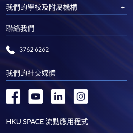
我們的學校及附屬機構
聯絡我們
3762 6262
我們的社交媒體
轉
轉
轉
轉
到
到
到
到
facebook
youtube
linkedin
instag
HKU SPACE 流動應用程式