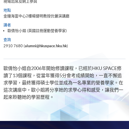
現場出席及網上參與
地點
金鐘海富中心2樓楊健明教授伉儷演講廳
講者
歐倩怡小姐 (英國註冊運動營養學家)
查詢
2910 7680 (
alumni@hkuspace.hku.hk
)
歐倩怡小姐自2006年開始修讀課程，已經於HKU SPACE修
讀了13個課程，從當年獲得5分會考成績開始，一直不懈追
求學習，最終獲得碩士學位並成為一名專業的營養學家。在
這次講座中，歐小姐將分享她的求學心得和感受，讓我們一
起來聆聽她的學習歷程。