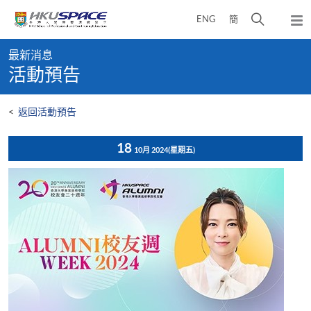
Skip
打
ENG
簡
to
彈
main
開
出
Main
content
搜
主
最新消息
content
選
尋
活動預告
start
單
介
面
<
返回活動預告
18
10月 2024
(星期五)