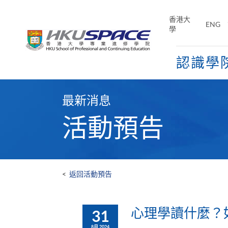
Skip
to
香港大
ENG
main
學
content
認識學
Main
content
最新消息
start
活動預告
<
返回活動預告
心理學讀什麼？
31
8月 2024