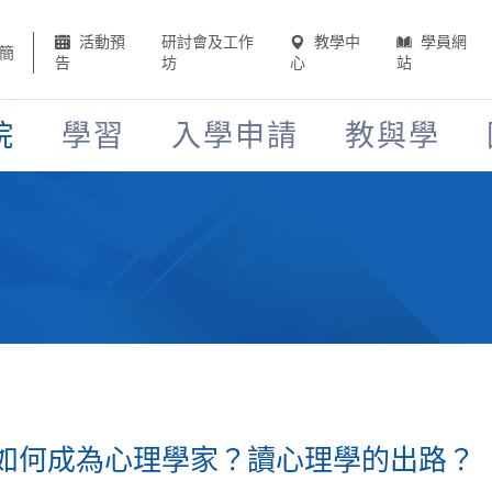
活動預
研討會及工作
教學中
學員網
簡
告
坊
心
站
院
學習
入學申請
教與學
如何成為心理學家？讀心理學的出路？