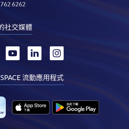
3762 6262
的社交媒體
轉
轉
轉
轉
到
到
到
到
facebook
youtube
linkedin
instagram
 SPACE 流動應用程式