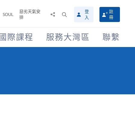
惡劣天氣安
登
註
分
打
SOUL
排
冊
入
享
開
至
搜
尋
國際課程
服務大灣區
聯繫
介
面