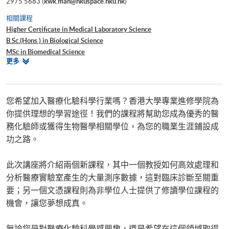
2975 5683 (
kwk.man@hkuspace.hku.hk
)
相關課程
Higher Certificate in Medical Laboratory Science
B.Sc.(Hons.) in Biological Science
MSc in Biomedical Science
相
更多
Certificate in Microbiology Testing
關
Diploma in Laboratory Science
課
程
您希望加入醫療化驗科學行業嗎？香港大學專業進修學院為
你提供理想的學習途徑！我們的課程將幫助您成為優秀的醫
務化驗師或獲得生物醫學相關學位，為您的職業生涯鋪設成
功之路。
此次講座將介紹兩個新課程，其中一個教授如何高效處理和
分析醫療實驗室產生的大量測序數據，這對臨床診斷至關重
要；另一個文憑課程則為非學位人士提供了修讀學位課程的
機會，讓您夢想成真。
無論您是對醫療化驗科學感興趣，還是希望在這個領域取得