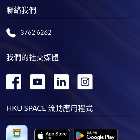
聯絡我們
3762 6262
我們的社交媒體
轉
轉
轉
轉
到
到
到
到
facebook
youtube
linkedin
instag
HKU SPACE 流動應用程式