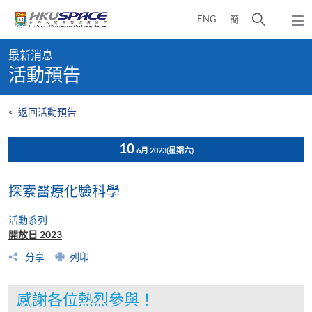
Skip
打
ENG
簡
to
彈
main
開
出
Main
content
搜
主
最新消息
content
選
尋
活動預告
start
單
介
面
<
返回活動預告
10
6月 2023
(星期六)
探索醫療化驗科學
活動系列
開放日 2023
分享
列印
感謝各位熱烈參與！